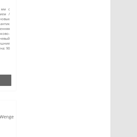
8 мм с
ием
овых
 антик
ренняя
шково-
невый
ешние
на:
90