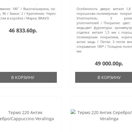
0
0
вание:
180˚
Высота/ширина, см:
Особенность двери:
металл 1,
, 96
Замки:
2
Крепление:
Через
порошково-полимерным покрыт
стия в коробке
Марка:
BRAVO
Уплотнитель:
3 резин
уплотнителей
Покрытие:
цвет:
медьцвет фурнитуры: хромвнут
46 833.60р.
отделка: металл 1,5 мм с поро
полимерным покрытием, корич
антик медь
Петли:
3 петли вн
открывание 180*
Толщина полот
мм
49 000.00р.
В КОРЗИНУ
В КОРЗИНУ