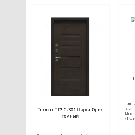
T
Тип д
замко
Termax TT2 G-301 Царга Орех
Много
темный
Коли
0