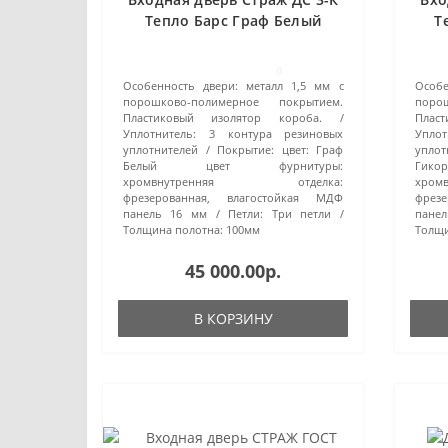
Тепло Барс Граф Белый
Т
0
Особенность двери:
металл 1,5 мм с
Особе
порошково-полимерное покрытием.
поро
Пластиковый изолятор короба.
Плас
Уплотнитель:
3 контура резиновых
Уплот
уплотнителей
Покрытие:
цвет: Граф
уплот
Белый цвет фурнитуры:
Гик
хромвнутренняя отделка:
хро
фрезерованная, влагостойкая МДФ
фрез
панель 16 мм
Петли:
Три петли
пане
Толщина полотна:
100мм
Толщи
45 000.00р.
В КОРЗИНУ