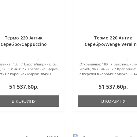
Термо 220 Антик
Термо 220 Антик
Серебро/Cappuccino
Серебро/Wenge Veralin
Veralinga
0
0
вание:
180˚
Высота/ширина, см:
Открывание:
180˚
Высота/ширин
, 96
Замки:
2
Крепление:
Через
205/86, 96
Замки:
2
Крепление:
стия в коробке
Марка:
BRAVO
отверстия в коробке
Марка:
BRA
51 537.60р.
51 537.60р.
В КОРЗИНУ
В КОРЗИНУ