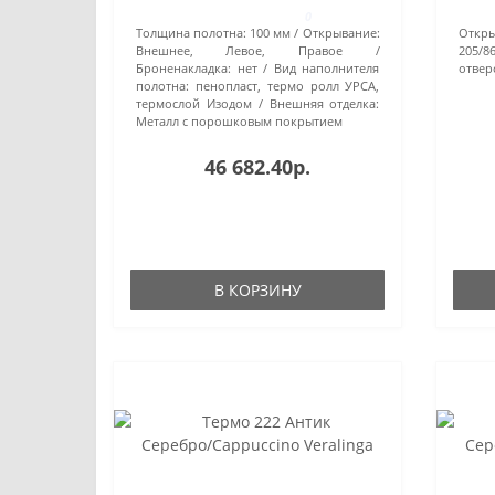
0
Толщина полотна:
100 мм
Открывание:
Откры
Внешнее, Левое, Правое
205/86
Броненакладка:
нет
Вид наполнителя
отвер
полотна:
пенопласт, термо ролл УРСА,
термослой Изодом
Внешняя отделка:
Металл с порошковым покрытием
46 682.40р.
В КОРЗИНУ