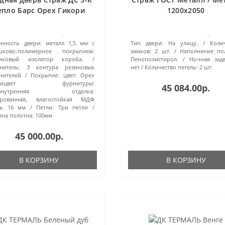
епло Барс Орех Гикори
1200х2050
0
0
нность двери:
металл 1,5 мм с
Тип двери:
На улицу.
Коли
шково-полимерное покрытием.
замков:
2 шт.
Наполнение по
тиковый изолятор короба.
Пенополистирол.
Ночная зад
нитель:
3 контура резиновых
нет
Количество петель:
2 шт.
нителей
Покрытие:
цвет: Орех
орицвет фурнитуры:
45 084.00р.
мвнутренняя отделка:
ерованная, влагостойкая МДФ
ль 16 мм
Петли:
Три петли
на полотна:
100мм
45 000.00р.
В КОРЗИНУ
В КОРЗИНУ