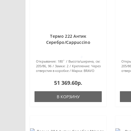
Термо 222 Антик
Серебро/Cappuccino
Veralinga
0
Открывание:
180˚
Высота/ширина, см:
Откры
205/86, 96
Замки:
2
Крепление:
Через
205/86
отверстия в коробке
Марка:
BRAVO
отвер
51 369.60р.
В КОРЗИНУ