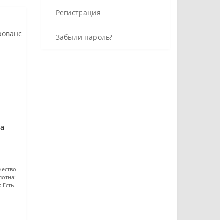
Регистрация
Забыли пароль?
на
чество
лотна:
:
Есть.