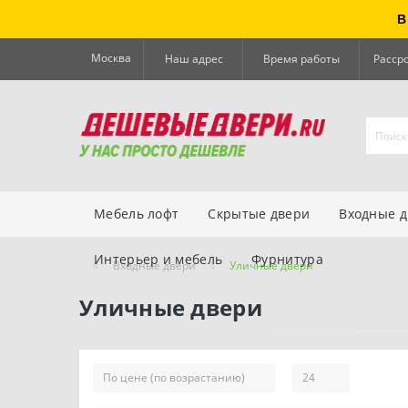
В
Москва
Наш адрес
Время работы
Расср
Мебель лофт
Скрытые двери
Входные 
Интерьер и мебель
Фурнитура
Входные двери
Уличные двери
Уличные двери