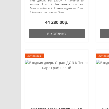
Тип двери:
На улицу.
Количество
замков:
2 шт.
Наполнение полотна:
Многослойное.
Ночная задвижка:
Есть.
Количество петель:
3 шт.
44 280.00р.
В КОРЗИНУ
Хит продаж
Хит про
Входная дверь Страж ДС 3-К
Вхо