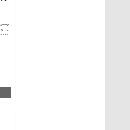
чество
лотна:
вижка: