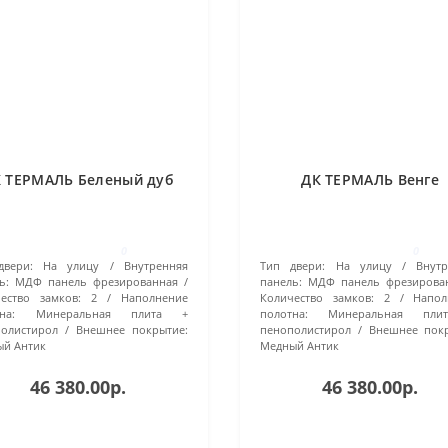
 ТЕРМАЛЬ Беленый дуб
ДК ТЕРМАЛЬ Венге
0
0
двери:
На улицу
Внутренняя
Тип двери:
На улицу
Внут
ь:
МДФ панель фрезированная
панель:
МДФ панель фрезирова
ество замков:
2
Наполнение
Количество замков:
2
Напол
на:
Минеральная плита +
полотна:
Минеральная пл
олистирол
Внешнее покрытие:
пенополистирол
Внешнее покр
ый Антик
Медный Антик
46 380.00р.
46 380.00р.