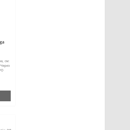
ga
а, см:
Через
VO