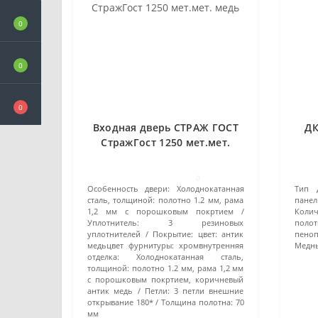
0
0
0
Входная дверь СТРАЖ ГОСТ
ДК
СтражГост 1250 мет.мет.
медь
0
Особенность двери:
Холоднокатанная
Тип 
сталь, толщиной: полотно 1.2 мм, рама
панел
1,2 мм c порошковым покртием
Колич
Уплотнитель:
3 резиновых
полот
уплотнителей
Покрытие:
цвет: антик
пеноп
медьцвет фурнитуры: хромвнутренняя
Медн
отделка: Холоднокатанная сталь,
толщиной: полотно 1.2 мм, рама 1,2 мм
c порошковым покртием, коричневый
антик медь
Петли:
3 петли внешние
открывание 180*
Толщина полотна:
70
мм