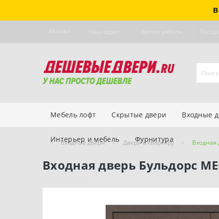
В
Москва
Наш адрес
Время работы
Расср
Мебель лофт
Скрытые двери
Входные 
Интерьер и мебель
Фурнитура
Входные двери
Двери в квартиру
Входная 
Входная дверь Бульдорс ME