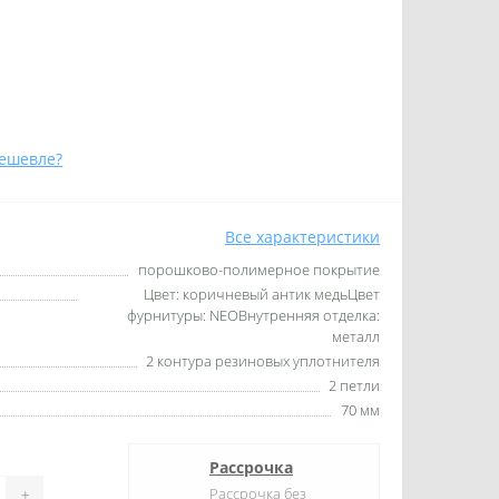
ешевле?
Все характеристики
порошково-полимерное покрытие
Цвет: коричневый антик медьЦвет
фурнитуры: NEOВнутренняя отделка:
металл
2 контура резиновых уплотнителя
2 петли
70 мм
Рассрочка
Рассрочка без
+