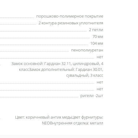
порошково-полимерное покрытие
2 контура резиновых уплотнителя
2 петли
70 мм
104 мм
пенополиуретан
нет
Замок основной: Гардиан 32.11, цилиндровый, 4
классЗамок дополнительный: Гардиан 30.01,
сувальдный, 3 класс
нет
нет
ригели -2шт
Цвет: коричневый антик медьЦвет фурнитуры:
NEOВнутренняя отделка: металл