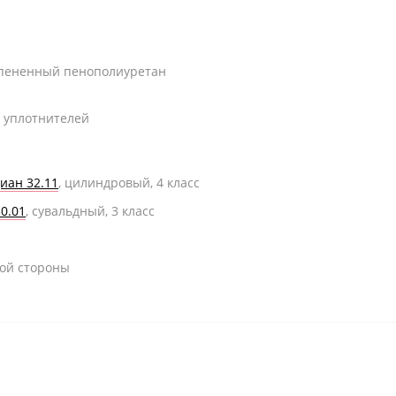
спененный пенополиуретан
 уплотнителей
иан 32.11
, ц
илиндровый, 4 класс
0.01
,
сувальдный, 3 класс
вой стороны