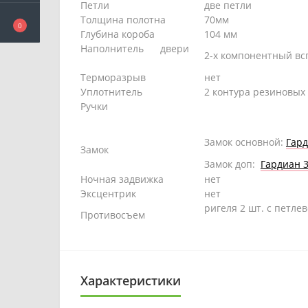
Петли
две петли
Толщина полотна
70мм
0
Глубина короба
104 мм
Наполнитель двери
2-х компонентный в
Терморазрыв
нет
Уплотнитель
2 контура резиновых
Ручки
Замок основной:
Гард
Замок
Замок доп:
Гардиан 3
Ночная задвижка
нет
Эксцентрик
нет
ригеля 2 шт. с петле
Противосъем
Характеристики