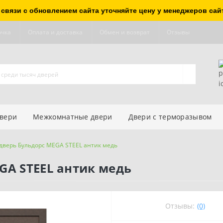
 связи с обновлением сайта уточняйте цену у менеджеров сай
очка
Оплата и доставка
Обмен и возврат
Отзывы
двери
Межкомнатные двери
Двери с терморазывом
дверь Бульдорс MEGA STEEL антик медь
GA STEEL антик медь
Отзывы:
(0)