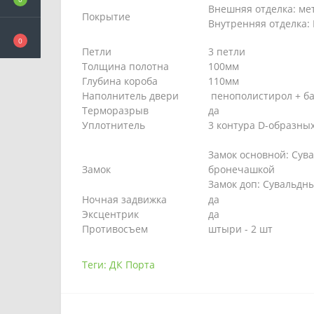
Внешняя отделка: ме
Покрытие
Внутренняя отделка
0
Петли
3 петли
Толщина полотна
100мм
Глубина короба
110мм
Наполнитель двери
пенополистирол + ба
Терморазрыв
да
Уплотнитель
3 контура D-образны
Замок основной:
Сува
Замок
бронечашкой
Замок доп: Сувальдн
Ночная задвижка
да
Эксцентрик
да
Противосъем
штыри - 2 шт
Теги:
ДК Порта