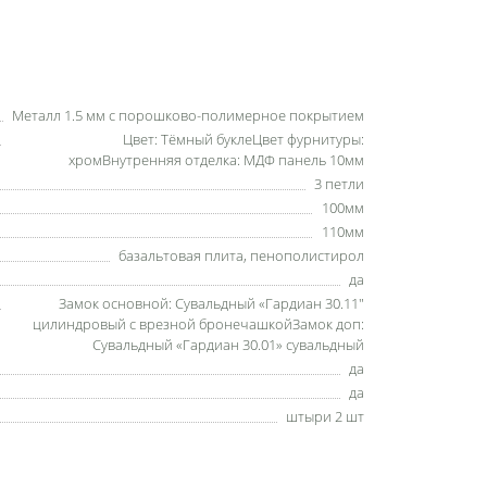
Металл 1.5 мм с порошково-полимерное покрытием
Цвет: Тёмный буклеЦвет фурнитуры:
хромВнутренняя отделка: МДФ панель 10мм
3 петли
100мм
110мм
базальтовая плита, пенополистирол
да
Замок основной: Сувальдный «Гардиан 30.11"
цилиндровый с врезной бронечашкойЗамок доп:
Сувальдный «Гардиан 30.01» сувальдный
да
да
штыри 2 шт