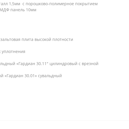
талл 1,5мм
с порошково-полимерное покрытием
: МДФ
панель
10мм
зальтовая плита высокой плотности
х уплотнения
льдный «Гардиан 30.11" цилиндровый с врезной
ый «Гардиан 30.01» сувальдный