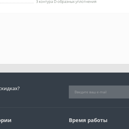
3 контура D-образных уплотнения
скидках?
ории
Время работы