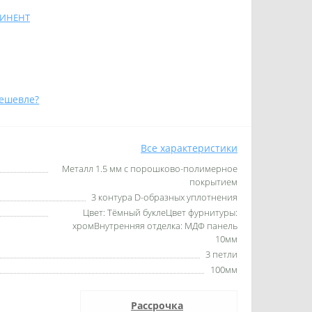
ТИНЕНТ
ешевле?
Все характеристики
Металл 1.5 мм с порошково-полимерное
покрытием
3 контура D-образных уплотнения
Цвет: Тёмный буклеЦвет фурнитуры:
хромВнутренняя отделка: МДФ панель
10мм
3 петли
100мм
Рассрочка