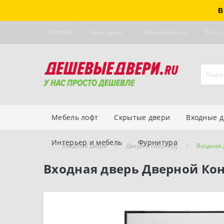
В
Москва
Наш адрес
Время работы
Расср
Мебель лофт
Скрытые двери
Входные 
Интерьер и мебель
Фурнитура
Входные двери
Двери в квартиру
Входная
Входная дверь Дверной Ко