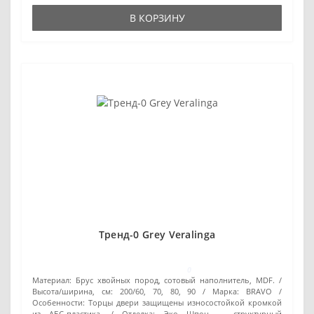
В КОРЗИНУ
Тренд-0 Grey Veralinga
0
Материал:
Брус хвойных пород, сотовый наполнитель, MDF.
Высота/ширина, см:
200/60, 70, 80, 90
Марка:
BRAVO
Особенности:
Торцы двери защищены износостойкой кромкой
из АБС-пластика.
Отделка:
Эко Шпон — структурный