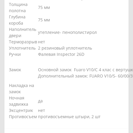
Петли
2 петли внешние открывание 180*
Толщина
75 мм
полотна
Глубина
75 мм
короба
Наполнитель
утепление- пенополистирол
двери
Терморазрыв
нет
Уплотнитель
2 резиновый уплотнитель
Ручки
Фалевая Inspector 26D
Замок
Основной замок Fuaro V10/C 4 клас с вертуш
Дополнительный замок: FUARO V10/S- 60/00/3
Накладка на
замок
Ночная
да
задвижка
Эксцентрик
нет
Противосъем
противосъемные штыри, 2 шт