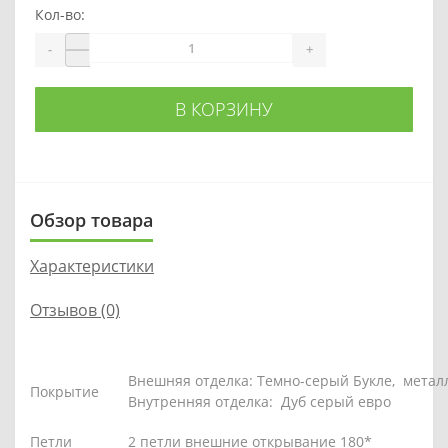
Кол-во:
-
+
В КОРЗИНУ
Обзор товара
Характеристики
Отзывов (0)
Внешняя отделка: Темно-серый Букле,
металл
Покрытие
Внутренняя отделка: Дуб серый евро