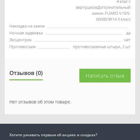
Замок
Основной замок Fuaro V10/C
4 клас с
вертушкомДополнительный
замок: FUARO V10/S-
60/00/3R14 3 класс
Накладка на замок
Ночная задвижка
да
Эксцентрик
нет
Противосъем
противосъемные штыри, 2 шт
Отзывов (0)
Написать отзыв
Нет отзывов об этом товаре.