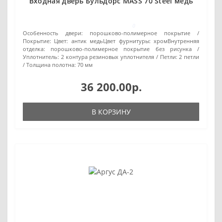
Входная дверь Бульдорс MASS 70 Steel медь
0
Особенность двери:
порошково-полимерное покрытие
Покрытие:
Цвет: антик медьЦвет фурнитуры: хромВнутренняя
отделка: порошково-полимерное покрытие без рисунка
Уплотнитель:
2 контура резиновых уплотнителя
Петли:
2 петли
Толщина полотна:
70 мм
36 200.00р.
В КОРЗИНУ