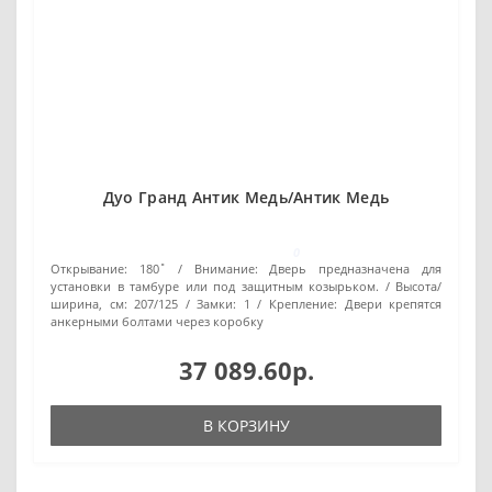
Дуо Гранд Антик Медь/Антик Медь
0
Открывание:
180˚
Внимание:
Дверь предназначена для
установки в тамбуре или под защитным козырьком.
Высота/
ширина, см:
207/125
Замки:
1
Крепление:
Двери крепятся
анкерными болтами через коробку
37 089.60р.
В КОРЗИНУ