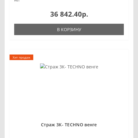
нет
36 842.40р.
В КОРЗИНУ
Хит продаж
Страж 3К- TEСHNO венге