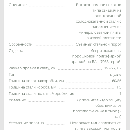
Описание
Высокопрочное полотно
типа сэндвич из
оцинкованной
холоднокатанной стали с
заполнением из
минераловатной плиты
высокой плотности
Особенности
Съемный стальной порог
Отделка
Двери окрашены
порошковой полиэфирной
краской по RAL: 7035 серый.
Размер проема в свету, см
197/77, 87
Тип
глухие
Толщина полотна/коробки, мм
60/86
Толщина стали короба, мм
1.5
Толщина стали полотна/коробки, мм
1
Усиление
Дополнительную защиту
обеспечивают
противосъемные штыри (2
шт)
Утепление полотна
Негорючая минераловатная
плита высокой плотности