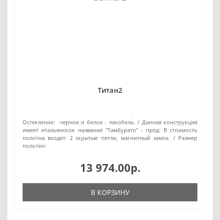
Титан2
0
Остекление:
черное и белое - лакобель.
Данная конструкция
имеет итальянское название "Тамбурато" - пред:
В стоимость
полотна входят: 2 скрытые петли, магнитный замок.
Размер
полотен:
13 974.00р.
В КОРЗИНУ