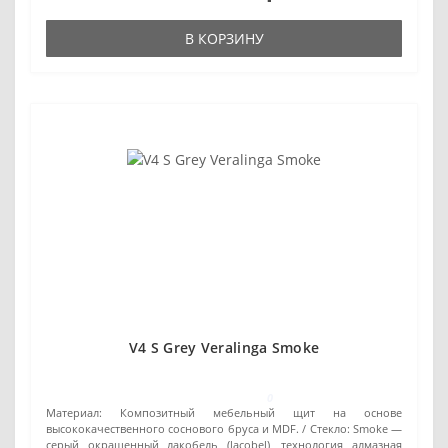
В КОРЗИНУ
V4 S Grey Veralinga Smoke
0
Материал:
Композитный мебельный щит на основе
высококачественного соснового бруса и MDF.
Стекло:
Smoke —
серый окрашенный лакобель (lacobel), технология алмазная