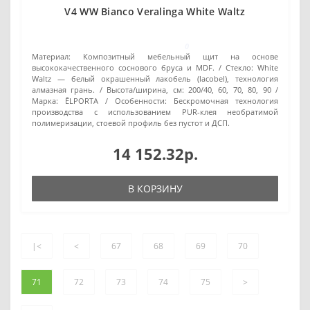
V4 WW Bianco Veralinga White Waltz
0
Материал:
Композитный мебельный щит на основе
высококачественного соснового бруса и MDF.
Стекло:
White
Waltz — белый окрашенный лакобель (lacobel), технология
алмазная грань.
Высота/ширина, см:
200/40, 60, 70, 80, 90
Марка:
ĒLPORTA
Особенности:
Бескромочная технология
производства с использованием PUR-клея необратимой
полимеризации, стоевой профиль без пустот и ДСП.
14 152.32р.
В КОРЗИНУ
|<
<
67
68
69
70
71
72
73
74
75
>