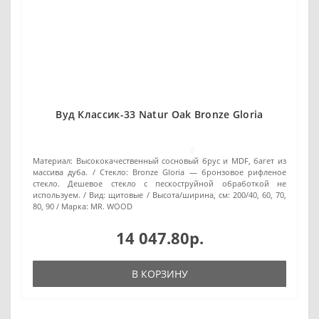
Вуд Классик-33 Natur Oak Bronze Gloria
0
Материал:
Высококачественный сосновый брус и MDF, багет из
массива дуба.
Стекло:
Bronze Gloria — бронзовое рифленое
стекло. Дешевое стекло с пескоструйной обработкой не
используем.
Вид:
щитовые
Высота/ширина, см:
200/40, 60, 70,
80, 90
Марка:
MR. WOOD
14 047.80р.
В КОРЗИНУ