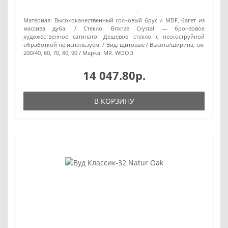
0
Материал:
Высококачественный сосновый брус и MDF, багет из
массива дуба.
Стекло:
Bronze Сrystal — бронзовое
художественное сатинато. Дешевое стекло с пескоструйной
обработкой не используем.
Вид:
щитовые
Высота/ширина, см:
200/40, 60, 70, 80, 90
Марка:
MR. WOOD
14 047.80р.
В КОРЗИНУ