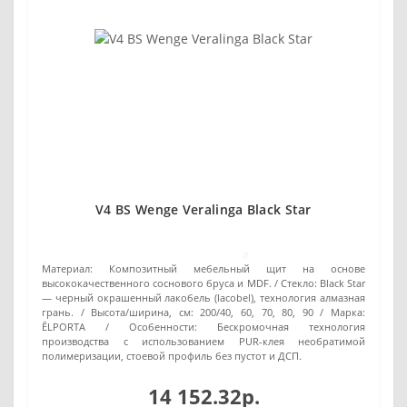
V4 BS Wenge Veralinga Black Star
0
Материал:
Композитный мебельный щит на основе
высококачественного соснового бруса и MDF.
Стекло:
Black Star
— черный окрашенный лакобель (lacobel), технология алмазная
грань.
Высота/ширина, см:
200/40, 60, 70, 80, 90
Марка:
ĒLPORTA
Особенности:
Бескромочная технология
производства с использованием PUR-клея необратимой
полимеризации, стоевой профиль без пустот и ДСП.
14 152.32р.