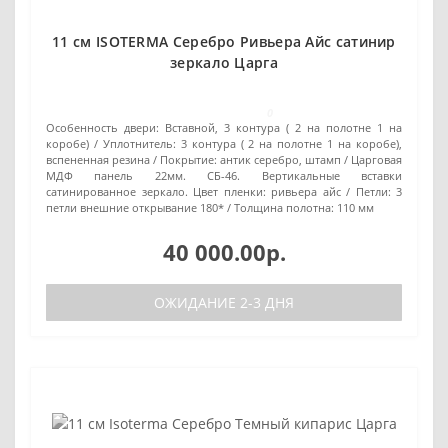
11 см ISOTERMA Серебро Ривьера Айс сатинир
зеркало Царга
0
Особенность двери:
Вставной, 3 контура ( 2 на полотне 1 на
коробе)
Уплотнитель:
3 контура ( 2 на полотне 1 на коробе),
вспененная резина
Покрытие:
антик серебро, штамп / Царговая
МДФ панель 22мм. СБ-46. Вертикальные вставки
сатинированное зеркало. Цвет пленки: ривьера айс
Петли:
3
петли внешние открывание 180*
Толщина полотна:
110 мм
40 000.00р.
ОЖИДАНИЕ 2-3 ДНЯ