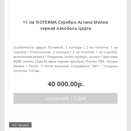
11 см ISOTERMA Серебро Астана Милки
черная лакобель Царга
0
Особенность двери:
Вставной, 3 контура ( 2 на полотне 1 на
коробе)
Уплотнитель:
3 контура ( 2 на полотне 1 на коробе),
вспененная резина
Покрытие:
антик серебро, штамп / Царговая
МДФ панель 22мм.Вставка черная лакобель.Пленка ПВХ : Астана
Милки
Петли:
3 петли внешние открывание 180*
Толщина
полотна:
110 мм
40 000.00р.
ОЖИДАНИЕ 2-3 ДНЯ
Хит продаж